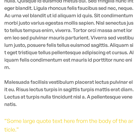
nulla. Quisque id euismod metus dui. Sed fringilla nunc int
eger blandit. Ligula rhoncus felis faucibus sed nec, neque.
Ac urna vel blandit ut id aliquam id quis. Sit condimentum
morbi justo varius egestas mollis sapien. Nisl senectus jus
to tellus tempus enim, viverra. Tortor orci massa amet lor
em leo sed pulvinar mauris parturient. Viverra sed vestibu
lum justo, posuere felis tellus euismod sagittis. Aliquam si
t eget tristique tellus pellentesque adipiscing et cursus. Al
iquam felis condimentum est mauris id porttitor nunc eni
m.
Malesuada facilisis vestibulum placerat lectus pulvinar el
it eu. Risus lectus turpis in sagittis turpis mattis erat diam.
Lectus at turpis nulla tincidunt nisl a. A pellentesque vene
natis.
“Some large quote text here from the body of the ar
ticle.”